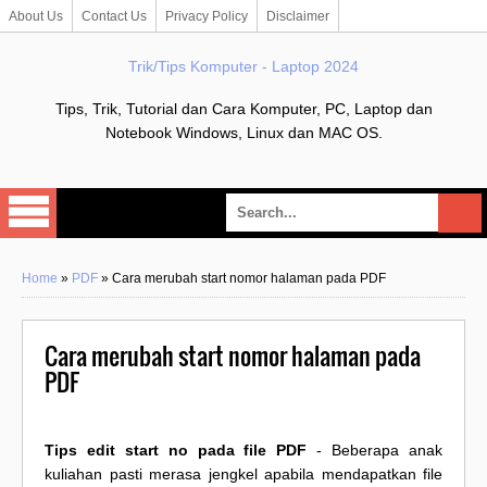
About Us
Contact Us
Privacy Policy
Disclaimer
Trik/Tips Komputer - Laptop 2024
Tips, Trik, Tutorial dan Cara Komputer, PC, Laptop dan
Notebook Windows, Linux dan MAC OS.
Home
»
PDF
»
Cara merubah start nomor halaman pada PDF
Cara merubah start nomor halaman pada
PDF
Tips edit start no pada file PDF
- Beberapa anak
kuliahan pasti merasa jengkel apabila mendapatkan file