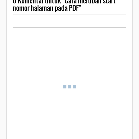
0
Komentar untuk "Cara merubah start
nomor halaman pada PDF"