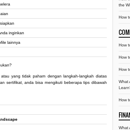
 selera
the W
uaian
How t
isiapkan
COM
 Anda inginkan
ile lainnya
How t
How t
bukan?
How t
, atau yang tidak paham dengan langkah-langkah diatas
What 
n sertifikat, anda bisa mengikuti beberapa tips dibawah
Learn
How t
FINA
andscape
What A