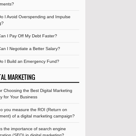
tments?
o I Avoid Overspending and Impulse
g?
an I Pay Off My Debt Faster?
an I Negotiate a Better Salary?
o I Build an Emergency Fund?
TAL MARKETING
or Choosing the Best Digital Marketing
y for Your Business
o you measure the ROI (Return on
ment) of a digital marketing campaign?
is the importance of search engine
zation (SEO) in digital marketing?