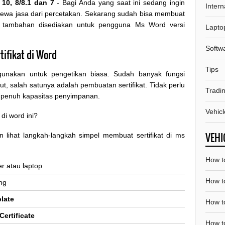
10, 8/8.1 dan 7
- Bagi Anda yang saat ini sedang ingin
Intern
s sewa jasa dari percetakan. Sekarang sudah bisa membuat
tur tambahan disediakan untuk pengguna Ms Word versi
Lapto
Softw
ifikat di Word
Tips
unakan untuk pengetikan biasa. Sudah banyak fungsi
ut, salah satunya adalah pembuatan sertifikat. Tidak perlu
Tradi
t penuh kapasitas penyimpanan.
Vehicl
di word ini?
VEHI
 lihat langkah-langkah simpel membuat sertifikat di ms
How t
 atau laptop
How to
ng
late
How t
Certificate
How to