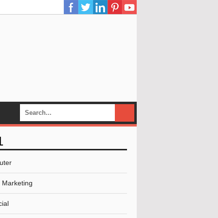
L
uter
l Marketing
ial