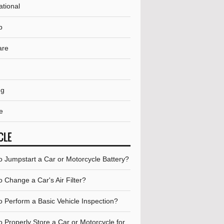
ational
p
are
ng
e
CLE
o Jumpstart a Car or Motorcycle Battery?
 Change a Car's Air Filter?
o Perform a Basic Vehicle Inspection?
 Properly Store a Car or Motorcycle for