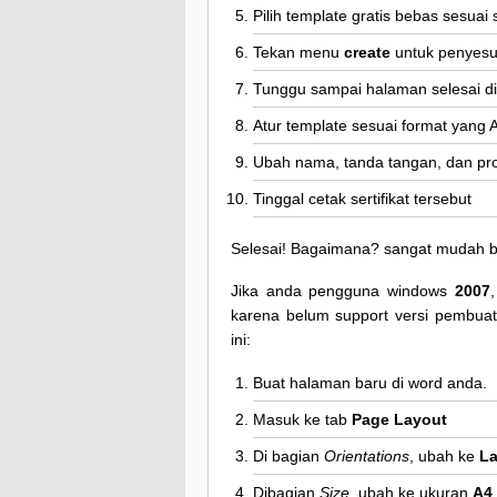
Pilih template gratis bebas sesuai
Tekan menu
create
untuk penyes
Tunggu sampai halaman selesai d
Atur template sesuai format yang
Ubah nama, tanda tangan, dan prof
Tinggal cetak sertifikat tersebut
Selesai! Bagaimana? sangat mudah 
Jika anda pengguna windows
2007
karena belum support versi pembuata
ini:
Buat halaman baru di word anda.
Masuk ke tab
Page Layout
Di bagian
Orientations
, ubah ke
L
Dibagian
Size
, ubah ke ukuran
A4