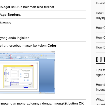
Inves
% agar seluruh halaman bisa terlihat.
How D
Page Borders
.
Buyin
Shading
How C
How C
r yang anda inginkan
ri art tersebut, masuk ke kolom
Color
How D
DIGI
Tips f
Agenc
How d
Invest
What 
nyimpan dan menerapkannya dengan mengklik button
OK
.
optimi