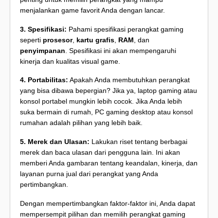
menjalankan game favorit Anda dengan lancar.
3. Spesifikasi:
Pahami spesifikasi perangkat gaming
seperti
prosesor
,
kartu grafis
,
RAM
, dan
penyimpanan
. Spesifikasi ini akan mempengaruhi
kinerja dan kualitas visual game.
4. Portabilitas:
Apakah Anda membutuhkan perangkat
yang bisa dibawa bepergian? Jika ya, laptop gaming atau
konsol portabel mungkin lebih cocok. Jika Anda lebih
suka bermain di rumah, PC gaming desktop atau konsol
rumahan adalah pilihan yang lebih baik.
5. Merek dan Ulasan:
Lakukan riset tentang berbagai
merek dan baca ulasan dari pengguna lain. Ini akan
memberi Anda gambaran tentang keandalan, kinerja, dan
layanan purna jual dari perangkat yang Anda
pertimbangkan.
Dengan mempertimbangkan faktor-faktor ini, Anda dapat
mempersempit pilihan dan memilih perangkat gaming