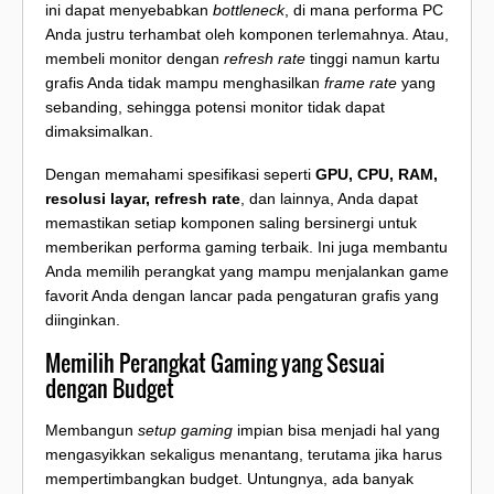
ini dapat menyebabkan
bottleneck
, di mana performa PC
Anda justru terhambat oleh komponen terlemahnya. Atau,
membeli monitor dengan
refresh rate
tinggi namun kartu
grafis Anda tidak mampu menghasilkan
frame rate
yang
sebanding, sehingga potensi monitor tidak dapat
dimaksimalkan.
Dengan memahami spesifikasi seperti
GPU, CPU, RAM,
resolusi layar, refresh rate
, dan lainnya, Anda dapat
memastikan setiap komponen saling bersinergi untuk
memberikan performa gaming terbaik. Ini juga membantu
Anda memilih perangkat yang mampu menjalankan game
favorit Anda dengan lancar pada pengaturan grafis yang
diinginkan.
Memilih Perangkat Gaming yang Sesuai
dengan Budget
Membangun
setup gaming
impian bisa menjadi hal yang
mengasyikkan sekaligus menantang, terutama jika harus
mempertimbangkan budget. Untungnya, ada banyak