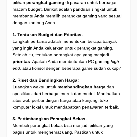
pilihan
perangkat gaming
di pasaran untuk berbagai
macam budget. Berikut adalah panduan singkat untuk
membantu Anda memilih perangkat gaming yang sesuai
dengan kantong Anda:
1. Tentukan Budget dan Prioritas:
Langkah pertama adalah menentukan berapa banyak
yang ingin Anda keluarkan untuk perangkat gaming.
Setelah itu, tentukan perangkat apa yang menjadi
prioritas
. Apakah Anda membutuhkan PC gaming
high-
end
, atau konsol dengan beberapa game sudah cukup?
2. Riset dan Bandingkan Harga:
Luangkan waktu untuk
membandingkan harga
dan
spesifikasi dari berbagai merek dan model. Manfaatkan
situs web perbandingan harga atau kunjungi toko
komputer lokal untuk mendapatkan penawaran terbaik.
3. Pertimbangkan Perangkat Bekas:
Membeli perangkat bekas bisa menjadi pilihan yang
bagus untuk menghemat uang. Pastikan untuk