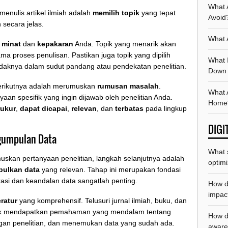
What 
enulis artikel ilmiah adalah
memilih topik
yang tepat
Avoid
 secara jelas.
What 
n
minat
dan
kepakaran
Anda. Topik yang menarik akan
a proses penulisan. Pastikan juga topik yang dipilih
What 
idaknya dalam sudut pandang atau pendekatan penelitian.
Down
berikutnya adalah merumuskan
rumusan masalah
.
What 
n spesifik yang ingin dijawab oleh penelitian Anda.
Home
rukur
,
dapat dicapai
,
relevan
, dan
terbatas
pada lingkup
DIGI
gumpulan Data
What 
skan pertanyaan penelitian, langkah selanjutnya adalah
optimi
ulkan data
yang relevan. Tahap ini merupakan fondasi
urasi dan keandalan data sangatlah penting.
How d
impact
eratur
yang komprehensif. Telusuri jurnal ilmiah, buku, dan
tuk mendapatkan pemahaman yang mendalam tentang
How d
angan penelitian, dan menemukan data yang sudah ada.
aware