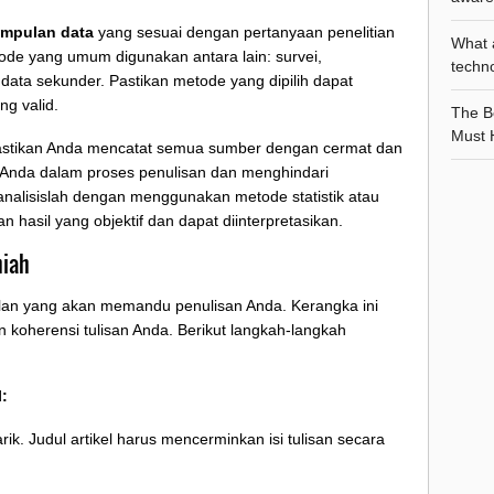
mpulan data
yang sesuai dengan pertanyaan penelitian
What 
ode yang umum digunakan antara lain: survei,
techno
data sekunder. Pastikan metode yang dipilih dapat
g valid.
The Be
Must 
astikan Anda mencatat semua sumber dengan cermat dan
 Anda dalam proses penulisan dan menghindari
 analisislah dengan menggunakan metode statistik atau
n hasil yang objektif dan dapat diinterpretasikan.
miah
jalan yang akan memandu penulisan Anda. Kerangka ini
 koherensi tulisan Anda. Berikut langkah-langkah
l:
rik. Judul artikel harus mencerminkan isi tulisan secara