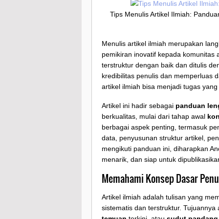
Tips Menulis Artikel Ilmiah: Pandu
Menulis artikel ilmiah merupakan lan
pemikiran inovatif kepada komunitas 
terstruktur dengan baik dan ditulis 
kredibilitas penulis dan memperluas 
artikel ilmiah bisa menjadi tugas yan
Artikel ini hadir sebagai
panduan len
berkualitas, mulai dari tahap awal
ko
berbagai aspek penting, termasuk pemili
data, penyusunan struktur artikel, pen
mengikuti panduan ini, diharapkan And
menarik, dan siap untuk dipublikasikan
Memahami Konsep Dasar Penuli
Artikel ilmiah adalah tulisan yang m
sistematis dan terstruktur. Tujuann
temuan
terkini, atau
sudut pandang