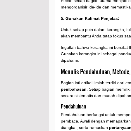
Pecah setiap bagian utama menjadi su
mengorganisir ide-ide dan memastikan
5. Gunakan Kalimat Penjelas:
Untuk setiap poin dalam kerangka, tuli
akan membantu Anda tetap fokus saat
Ingatlah bahwa kerangka ini bersifat 
Gunakan kerangka ini sebagai panduan
dipahami.
Menulis Pendahuluan, Metode,
Bagian inti artikel ilmiah terdiri dari
pembahasan
. Setiap bagian memilik
secara sistematis dan mudah dipaham
Pendahuluan
Pendahuluan berfungsi untuk memper
pembaca. Awali dengan memaparka
diangkat, serta rumuskan
pertanyaan