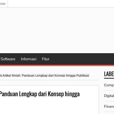
imer
Software
Informasi
Fitur
LABE
is Artikel Ilmiah: Panduan Lengkap dari Konsep hingga Publikasi
Comp
: Panduan Lengkap dari Konsep hingga
Digita
Financ