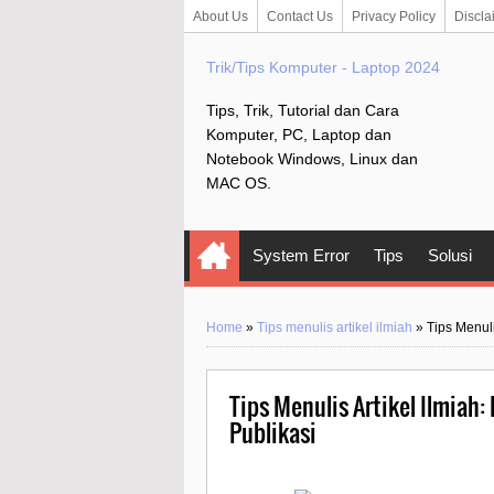
About Us
Contact Us
Privacy Policy
Discla
Trik/Tips Komputer - Laptop 2024
Tips, Trik, Tutorial dan Cara
Komputer, PC, Laptop dan
Notebook Windows, Linux dan
MAC OS.
System Error
Tips
Solusi
Home
»
Tips menulis artikel ilmiah
»
Tips Menul
Tips Menulis Artikel Ilmiah
Publikasi