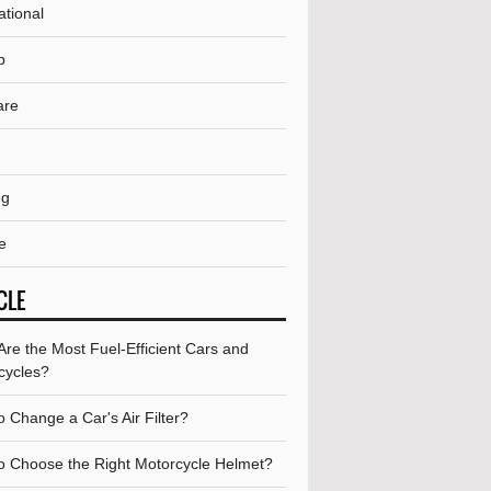
ational
p
are
ng
e
CLE
re the Most Fuel-Efficient Cars and
cycles?
 Change a Car's Air Filter?
o Choose the Right Motorcycle Helmet?