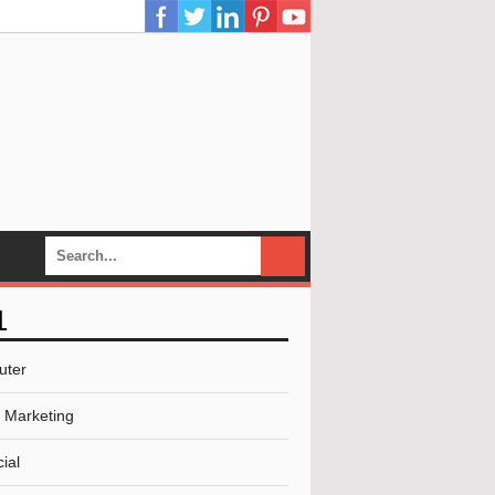
L
uter
l Marketing
ial