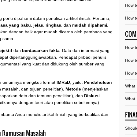
How t
How to
perlu dipahami dalam penulisan artikel ilmiah. Pertama,
asa yang baku
,
jelas
,
ringkas
, dan
mudah dipahami
.
elaskan dengan baik agar mudah dicerna oleh pembaca yang
COM
ng sama.
How t
bjektif
dan
berdasarkan fakta
. Data dan informasi yang
 dapat dipertanggungjawabkan. Pendapat pribadi penulis
How t
 argumentasi yang kuat dan didukung oleh sumber yang
How t
miah umumnya mengikuti format
IMRaD
, yaitu:
Pendahuluan
What I
 masalah, dan tujuan penelitian),
Metode
(menjelaskan
parkan data dan temuan penelitian), dan
Diskusi
What 
itkannya dengan teori atau penelitian sebelumnya).
FINA
antu Anda menulis artikel ilmiah yang berkualitas dan
Should
n Rumusan Masalah