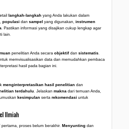
etail
langkah-langkah
yang Anda lakukan dalam
,
populasi
dan
sampel
yang digunakan,
instrumen
a
. Pastikan informasi yang disajikan cukup lengkap agar
i lain.
emuan
penelitian Anda secara
objektif
dan
sistematis
.
m untuk memvisualisasikan data dan memudahkan pembaca
pretasi hasil pada bagian ini.
uk
menginterpretasikan hasil penelitian
dan
nelitian terdahulu
. Jelaskan
makna
dari temuan Anda,
 rumuskan
kesimpulan
serta
rekomendasi
untuk
el Ilmiah
f pertama, proses belum berakhir.
Menyunting
dan