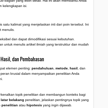
b-bagian yang lebih detail. Hal ini akan membantu Anda
 kelengkapan isi.
s satu kalimat yang menjelaskan inti dari poin tersebut. Ini
 menulis.
fleksibel dan dapat dimodifikasi sesuai kebutuhan.
 untuk menulis artikel ilmiah yang terstruktur dan mudah
 Hasil, dan Pembahasan
 empat elemen penting:
pendahuluan
,
metode
,
hasil
, dan
i peran krusial dalam menyampaikan penelitian Anda
i.
kenalkan topik penelitian dan membangun konteks bagi
n
latar belakang
penelitian, jelaskan pentingnya topik yang
 penelitian
atau
hipotesis
yang ingin dijawab.