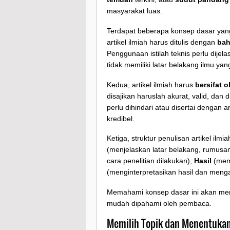
masyarakat luas.
Terdapat beberapa konsep dasar yang 
artikel ilmiah harus ditulis dengan
bah
Penggunaan istilah teknis perlu dij
tidak memiliki latar belakang ilmu ya
Kedua, artikel ilmiah harus
bersifat o
disajikan haruslah akurat, valid, dan
perlu dihindari atau disertai dengan
kredibel.
Ketiga, struktur penulisan artikel il
(menjelaskan latar belakang, rumusan
cara penelitian dilakukan),
Hasil
(mema
(menginterpretasikan hasil dan menga
Memahami konsep dasar ini akan memb
mudah dipahami oleh pembaca.
Memilih Topik dan Menentuka