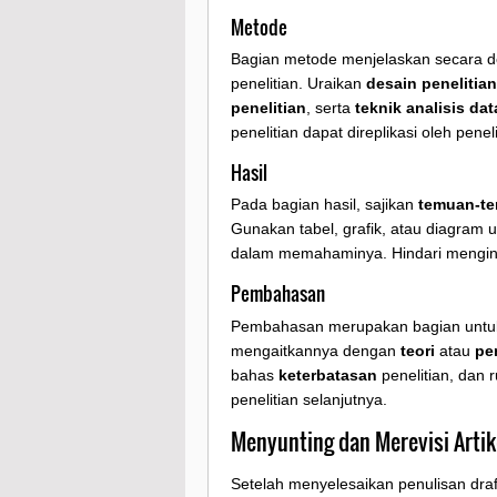
Metode
Bagian metode menjelaskan secara d
penelitian. Uraikan
desain penelitian
penelitian
, serta
teknik analisis dat
penelitian dapat direplikasi oleh penelit
Hasil
Pada bagian hasil, sajikan
temuan-t
Gunakan tabel, grafik, atau diagra
dalam memahaminya. Hindari menginter
Pembahasan
Pembahasan merupakan bagian unt
mengaitkannya dengan
teori
atau
pe
bahas
keterbatasan
penelitian, dan
penelitian selanjutnya.
Menyunting dan Merevisi Artik
Setelah menyelesaikan penulisan dra