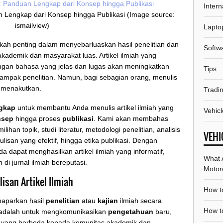
Intern
an Lengkap dari Konsep hingga Publikasi (Image source:
ismailview)
Lapto
gkah penting dalam menyebarluaskan hasil penelitian dan
Softw
akademik dan masyarakat luas. Artikel ilmiah yang
dengan bahasa yang jelas dan lugas akan meningkatkan
Tips
dampak penelitian. Namun, bagi sebagian orang, menulis
g menakutkan.
Tradi
gkap
untuk membantu Anda menulis artikel ilmiah yang
Vehicl
nsep
hingga proses
publikasi
. Kami akan membahas
han topik, studi literatur, metodologi penelitian, analisis
VEHI
ulisan yang efektif, hingga etika publikasi. Dengan
a dapat menghasilkan artikel ilmiah yang informatif,
What A
 di jurnal ilmiah bereputasi.
Motor
san Artikel Ilmiah
How to
emaparkan hasil
penelitian
atau
kajian
ilmiah secara
How t
ya adalah untuk mengkomunikasikan
pengetahuan
baru,
yang berbeda kepada komunitas akademik dan