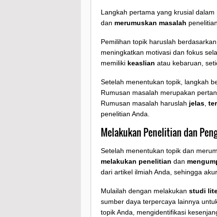
Langkah pertama yang krusial dalam m
dan
merumuskan masalah
penelitian
Pemilihan topik haruslah berdasarka
meningkatkan motivasi dan fokus selam
memiliki
keaslian
atau kebaruan, set
Setelah menentukan topik, langkah 
Rumusan masalah merupakan pertanyaa
Rumusan masalah haruslah
jelas
,
te
penelitian Anda.
Melakukan Penelitian dan Pen
Setelah menentukan topik dan merumu
melakukan penelitian
dan
mengump
dari artikel ilmiah Anda, sehingga ak
Mulailah dengan melakukan
studi lit
sumber daya terpercaya lainnya un
topik Anda, mengidentifikasi kesenj