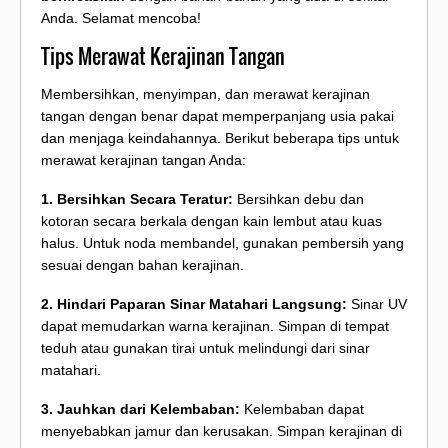
Anda. Selamat mencoba!
Tips Merawat Kerajinan Tangan
Membersihkan, menyimpan, dan merawat kerajinan
tangan dengan benar dapat memperpanjang usia pakai
dan menjaga keindahannya. Berikut beberapa tips untuk
merawat kerajinan tangan Anda:
1. Bersihkan Secara Teratur:
Bersihkan debu dan
kotoran secara berkala dengan kain lembut atau kuas
halus. Untuk noda membandel, gunakan pembersih yang
sesuai dengan bahan kerajinan.
2. Hindari Paparan Sinar Matahari Langsung:
Sinar UV
dapat memudarkan warna kerajinan. Simpan di tempat
teduh atau gunakan tirai untuk melindungi dari sinar
matahari.
3. Jauhkan dari Kelembaban:
Kelembaban dapat
menyebabkan jamur dan kerusakan. Simpan kerajinan di