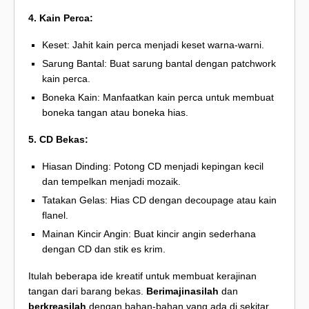
4. Kain Perca:
Keset: Jahit kain perca menjadi keset warna-warni.
Sarung Bantal: Buat sarung bantal dengan patchwork
kain perca.
Boneka Kain: Manfaatkan kain perca untuk membuat
boneka tangan atau boneka hias.
5. CD Bekas:
Hiasan Dinding: Potong CD menjadi kepingan kecil
dan tempelkan menjadi mozaik.
Tatakan Gelas: Hias CD dengan decoupage atau kain
flanel.
Mainan Kincir Angin: Buat kincir angin sederhana
dengan CD dan stik es krim.
Itulah beberapa ide kreatif untuk membuat kerajinan
tangan dari barang bekas.
Berimajinasilah
dan
berkreasilah
dengan bahan-bahan yang ada di sekitar