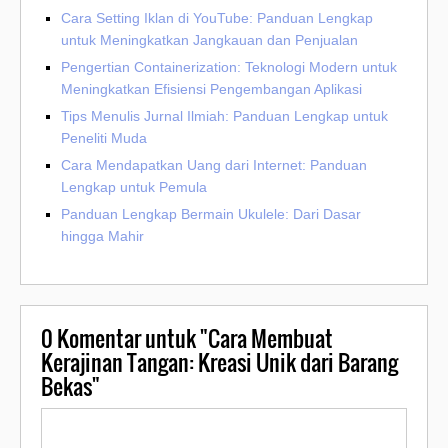
Cara Setting Iklan di YouTube: Panduan Lengkap
untuk Meningkatkan Jangkauan dan Penjualan
Pengertian Containerization: Teknologi Modern untuk
Meningkatkan Efisiensi Pengembangan Aplikasi
Tips Menulis Jurnal Ilmiah: Panduan Lengkap untuk
Peneliti Muda
Cara Mendapatkan Uang dari Internet: Panduan
Lengkap untuk Pemula
Panduan Lengkap Bermain Ukulele: Dari Dasar
hingga Mahir
0
Komentar untuk "Cara Membuat
Kerajinan Tangan: Kreasi Unik dari Barang
Bekas"