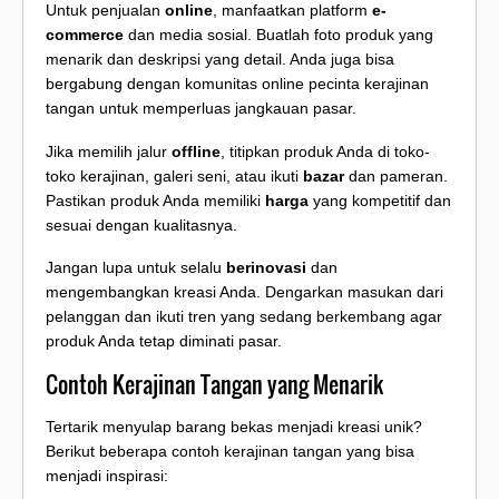
Untuk penjualan
online
, manfaatkan platform
e-
commerce
dan media sosial. Buatlah foto produk yang
menarik dan deskripsi yang detail. Anda juga bisa
bergabung dengan komunitas online pecinta kerajinan
tangan untuk memperluas jangkauan pasar.
Jika memilih jalur
offline
, titipkan produk Anda di toko-
toko kerajinan, galeri seni, atau ikuti
bazar
dan pameran.
Pastikan produk Anda memiliki
harga
yang kompetitif dan
sesuai dengan kualitasnya.
Jangan lupa untuk selalu
berinovasi
dan
mengembangkan kreasi Anda. Dengarkan masukan dari
pelanggan dan ikuti tren yang sedang berkembang agar
produk Anda tetap diminati pasar.
Contoh Kerajinan Tangan yang Menarik
Tertarik menyulap barang bekas menjadi kreasi unik?
Berikut beberapa contoh kerajinan tangan yang bisa
menjadi inspirasi: