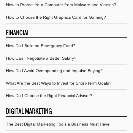
How to Protect Your Computer from Malware and Viruses?
How to Choose the Right Graphics Card for Gaming?
FINANCIAL
How Do I Build an Emergency Fund?
How Can I Negotiate a Better Salary?
How Do I Avoid Overspending and Impulse Buying?
What Are the Best Ways to Invest for Short-Term Goals?
How Do I Choose the Right Financial Advisor?
DIGITAL MARKETING
The Best Digital Marketing Tools a Business Must Have