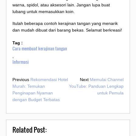
warna, spidol, atau aksesori lain. Jangan lupa buat
lubang untuk memasukkan koin.
Itulah beberapa contoh kerajinan tangan yang menarik
dan mudah dibuat dari barang bekas. Selamat berkreasi!
Tag :
Cara membuat kerajinan tangan
,
Informasi
Previous
Rekomendasi Hotel
Next
Memulai Channel
Murah: Temukan
YouTube: Panduan Lengkap
Penginapan Nyaman
untuk Pemula
dengan Budget Terbatas
Related Post: