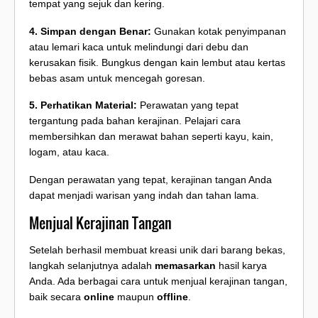
tempat yang sejuk dan kering.
4. Simpan dengan Benar:
Gunakan kotak penyimpanan
atau lemari kaca untuk melindungi dari debu dan
kerusakan fisik. Bungkus dengan kain lembut atau kertas
bebas asam untuk mencegah goresan.
5. Perhatikan Material:
Perawatan yang tepat
tergantung pada bahan kerajinan. Pelajari cara
membersihkan dan merawat bahan seperti kayu, kain,
logam, atau kaca.
Dengan perawatan yang tepat, kerajinan tangan Anda
dapat menjadi warisan yang indah dan tahan lama.
Menjual Kerajinan Tangan
Setelah berhasil membuat kreasi unik dari barang bekas,
langkah selanjutnya adalah
memasarkan
hasil karya
Anda. Ada berbagai cara untuk menjual kerajinan tangan,
baik secara
online
maupun
offline
.