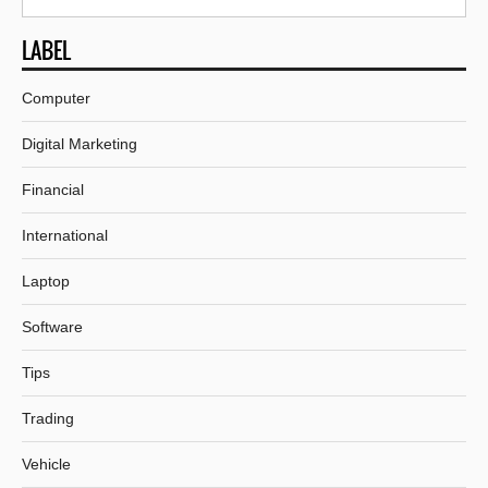
LABEL
Computer
Digital Marketing
Financial
International
Laptop
Software
Tips
Trading
Vehicle