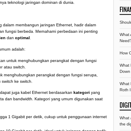
ya teknologi jaringan dominan di dunia.
FINA
Should
ng dalam membangun jaringan Ethernet, hadir dalam
 dan fungsi berbeda. Memahami perbedaan ini penting
What A
ien
dan
optimal
.
Need
g umum adalah:
How C
an untuk menghubungkan perangkat dengan fungsi
What 
r atau switch.
Down
k menghubungkan perangkat dengan fungsi serupa,
 switch ke switch.
What I
Roth 
erdapat juga kabel Ethernet berdasarkan
kategori
yang
a dan bandwidth. Kategori yang umum digunakan saat
DIGI
a 1 Gigabit per detik, cukup untuk penggunaan internet
What 
the di