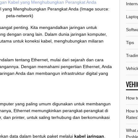
Intern
bel yang Menghubungkan Perangkat Anda (Image source:
peta-network)
Lapto
di sangat penting. Kita mengandalkan jaringan untuk
Softw
bung dengan orang lain. Dalam dunia jaringan komputer,
 utama untuk koneksi kabel, menghubungkan miliaran
Tips
Tradi
dalam tentang Ethernet, mulai dari sejarah dan cara
urangannya. Dengan memahami pengertian Ethernet, Anda
Vehicl
aringan Anda dan membangun infrastruktur digital yang
VEHI
How to
 komputer yang paling umum digunakan untuk membangun
nanya, Ethernet memungkinkan perangkat-perangkat di
How t
Rates
er, dan printer, untuk saling terhubung dan berkomunikasi
What 
imkan data dalam bentuk paket melalui
kabel jaringan
.
Probl