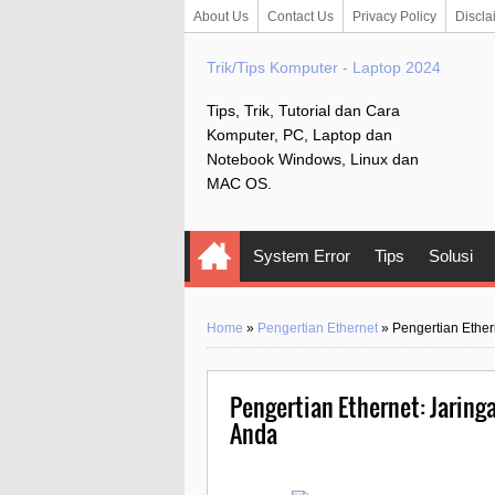
About Us
Contact Us
Privacy Policy
Discla
Trik/Tips Komputer - Laptop 2024
Tips, Trik, Tutorial dan Cara
Komputer, PC, Laptop dan
Notebook Windows, Linux dan
MAC OS.
System Error
Tips
Solusi
Home
»
Pengertian Ethernet
»
Pengertian Ethe
Pengertian Ethernet: Jarin
Anda