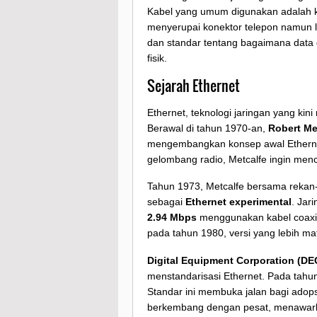
Kabel yang umum digunakan adalah ka
menyerupai konektor telepon namun le
dan standar tentang bagaimana data d
fisik.
Sejarah Ethernet
Ethernet, teknologi jaringan yang kin
Berawal di tahun 1970-an,
Robert Me
mengembangkan konsep awal Etherne
gelombang radio, Metcalfe ingin menc
Tahun 1973, Metcalfe bersama rekan-r
sebagai
Ethernet experimental
. Jar
2.94 Mbps
menggunakan kabel coaxia
pada tahun 1980, versi yang lebih m
Digital Equipment Corporation (DEC
menstandarisasi Ethernet. Pada tahu
Standar ini membuka jalan bagi adopsi
berkembang dengan pesat, menawarka