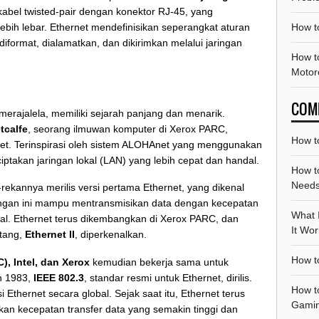
bel twisted-pair dengan konektor RJ-45, yang
How t
bih lebar. Ethernet mendefinisikan seperangkat aturan
iformat, dialamatkan, dan dikirimkan melalui jaringan
How t
Motor
COM
i merajalela, memiliki sejarah panjang dan menarik.
tcalfe
, seorang ilmuwan komputer di Xerox PARC,
How t
t. Terinspirasi oleh sistem ALOHAnet yang menggunakan
iptakan jaringan lokal (LAN) yang lebih cepat dan handal.
How t
Need
ekannya merilis versi pertama Ethernet, yang dikenal
ingan ini mampu mentransmisikan data dengan kecepatan
What 
l. Ethernet terus dikembangkan di Xerox PARC, dan
It Wo
atang,
Ethernet II
, diperkenalkan.
How t
), Intel, dan Xerox
kemudian bekerja sama untuk
n 1983,
IEEE 802.3
, standar resmi untuk Ethernet, dirilis.
How t
 Ethernet secara global. Sejak saat itu, Ethernet terus
Gami
n kecepatan transfer data yang semakin tinggi dan