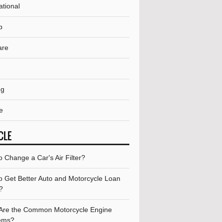
ational
p
are
ng
e
CLE
 Change a Car's Air Filter?
o Get Better Auto and Motorcycle Loan
?
Are the Common Motorcycle Engine
ems?