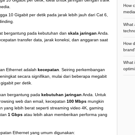
10 Gigabit per detik, ideal untuk jaringan dengan trafik
How ca
media.
media 
 10 Gigabit per detik pada jarak lebih jauh dari Cat 6,
dinding.
What 
techno
epat bergantung pada kebutuhan dan
skala jaringan
Anda.
epatan transfer data, jarak koneksi, dan anggaran saat
How d
brand'
What 
optimi
ngan Ethernet adalah
kecepatan
. Seiring perkembangan
eningkat secara signifikan, mulai dari beberapa megabit
igabit per detik.
hkan bergantung pada
kebutuhan jaringan
Anda. Untuk
rowsing web dan email, kecepatan
100 Mbps
mungkin
 yang lebih berat seperti streaming video 4K, gaming
patan
1 Gbps
atau lebih akan memberikan performa yang
cepatan Ethernet yang umum digunakan: