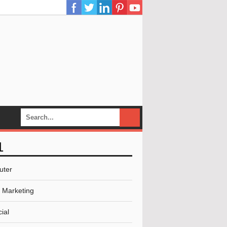
L
uter
l Marketing
ial