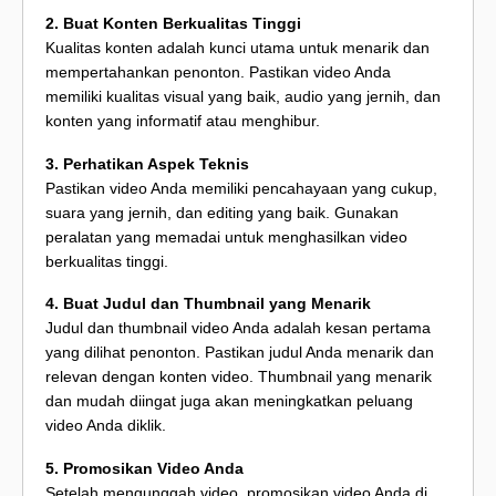
2. Buat Konten Berkualitas Tinggi
Kualitas konten adalah kunci utama untuk menarik dan
mempertahankan penonton. Pastikan video Anda
memiliki kualitas visual yang baik, audio yang jernih, dan
konten yang informatif atau menghibur.
3. Perhatikan Aspek Teknis
Pastikan video Anda memiliki pencahayaan yang cukup,
suara yang jernih, dan editing yang baik. Gunakan
peralatan yang memadai untuk menghasilkan video
berkualitas tinggi.
4. Buat Judul dan Thumbnail yang Menarik
Judul dan thumbnail video Anda adalah kesan pertama
yang dilihat penonton. Pastikan judul Anda menarik dan
relevan dengan konten video. Thumbnail yang menarik
dan mudah diingat juga akan meningkatkan peluang
video Anda diklik.
5. Promosikan Video Anda
Setelah mengunggah video, promosikan video Anda di