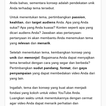
Anda bahas, sementara konsep adalah pendekatan unik
Anda terhadap tema tersebut.
Untuk menentukan tema, pertimbangkan
passion
,
keahlian
, dan
target audiens
Anda. Apa yang Anda
sukai? Apa yang Anda kuasai? Konten seperti apa yang
dicari audiens Anda? Jawaban atas pertanyaan-
pertanyaan ini akan membantu Anda menemukan tema
yang
relevan
dan
menarik
.
Setelah menentukan tema, kembangkan konsep yang
unik
dan
menonjol
. Bagaimana Anda dapat menyajikan
tema tersebut dengan cara yang segar dan berbeda?
Pertimbangkan
sudut pandang
,
format
, dan
gaya
penyampaian
yang dapat membedakan video Anda dari
yang lain.
Ingatlah, tema dan konsep yang kuat akan menjadi
fondasi yang kokoh untuk video YouTube Anda.
Luangkan waktu untuk menentukannya dengan cermat
agar video Anda dapat menarik perhatian dan