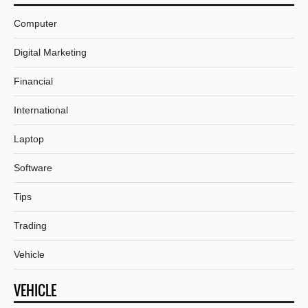
Computer
Digital Marketing
Financial
International
Laptop
Software
Tips
Trading
Vehicle
VEHICLE