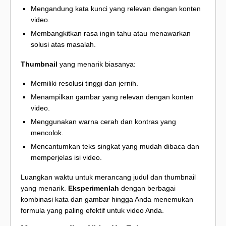
Mengandung kata kunci yang relevan dengan konten
video.
Membangkitkan rasa ingin tahu atau menawarkan
solusi atas masalah.
Thumbnail
yang menarik biasanya:
Memiliki resolusi tinggi dan jernih.
Menampilkan gambar yang relevan dengan konten
video.
Menggunakan warna cerah dan kontras yang
mencolok.
Mencantumkan teks singkat yang mudah dibaca dan
memperjelas isi video.
Luangkan waktu untuk merancang judul dan thumbnail
yang menarik.
Eksperimenlah
dengan berbagai
kombinasi kata dan gambar hingga Anda menemukan
formula yang paling efektif untuk video Anda.