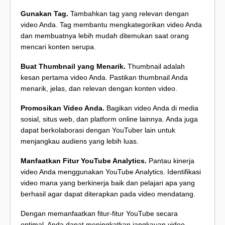
Gunakan Tag.
Tambahkan tag yang relevan dengan
video Anda. Tag membantu mengkategorikan video Anda
dan membuatnya lebih mudah ditemukan saat orang
mencari konten serupa.
Buat Thumbnail yang Menarik.
Thumbnail adalah
kesan pertama video Anda. Pastikan thumbnail Anda
menarik, jelas, dan relevan dengan konten video.
Promosikan Video Anda.
Bagikan video Anda di media
sosial, situs web, dan platform online lainnya. Anda juga
dapat berkolaborasi dengan YouTuber lain untuk
menjangkau audiens yang lebih luas.
Manfaatkan Fitur YouTube Analytics.
Pantau kinerja
video Anda menggunakan YouTube Analytics. Identifikasi
video mana yang berkinerja baik dan pelajari apa yang
berhasil agar dapat diterapkan pada video mendatang.
Dengan memanfaatkan fitur-fitur YouTube secara
optimal, Anda dapat meningkatkan jangkauan video