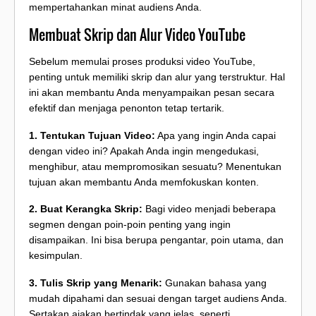
mempertahankan minat audiens Anda.
Membuat Skrip dan Alur Video YouTube
Sebelum memulai proses produksi video YouTube,
penting untuk memiliki skrip dan alur yang terstruktur. Hal
ini akan membantu Anda menyampaikan pesan secara
efektif dan menjaga penonton tetap tertarik.
1. Tentukan Tujuan Video:
Apa yang ingin Anda capai
dengan video ini? Apakah Anda ingin mengedukasi,
menghibur, atau mempromosikan sesuatu? Menentukan
tujuan akan membantu Anda memfokuskan konten.
2. Buat Kerangka Skrip:
Bagi video menjadi beberapa
segmen dengan poin-poin penting yang ingin
disampaikan. Ini bisa berupa pengantar, poin utama, dan
kesimpulan.
3. Tulis Skrip yang Menarik:
Gunakan bahasa yang
mudah dipahami dan sesuai dengan target audiens Anda.
Sertakan ajakan bertindak yang jelas, seperti