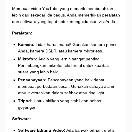
Membuat video YouTube yang menarik membutuhkan
lebih dari sekadar ide bagus. Anda memerlukan peralatan
dan software yang tepat untuk menghidupkan visi Anda.
Peralatan:
Kamera:
Tidak harus mahal! Gunakan kamera ponsel
Anda, kamera DSLR, atau kamera mirrorless.
Mikrofon:
Audio yang jernih sangat penting.
Pertimbangkan mikrofon eksternal untuk kualitas
suara yang lebih baik.
Pencahayaan:
Pencahayaan yang baik dapat
membuat perbedaan besar. Gunakan cahaya alami
atau investasikan dalam softbox atau ring light.
Tripod:
Untuk bidikan yang stabil dan bebas
goyangan.
Software:
Software Editing Video:
Ada banyak pilihan, gratis