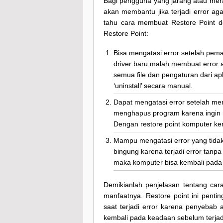
Bagi pengguna yang jarang atau mera
akan membantu jika terjadi error ag
tahu cara membuat Restore Point d
Restore Point:
Bisa mengatasi error setelah pem
driver baru malah membuat error a
semua file dan pengaturan dari ap
‘uninstall’ secara manual.
Dapat mengatasi error setelah men
menghapus program karena ingin
Dengan restore point komputer kem
Mampu mengatasi error yang tida
bingung karena terjadi error tanp
maka komputer bisa kembali pada s
Demikianlah penjelasan tentang ca
manfaatnya. Restore point ini penti
saat terjadi error karena penyebab 
kembali pada keadaan sebelum terjadin