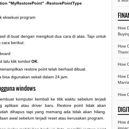
It Wo
tion "MyRestorePoint" -RestorePointType
FINA
k eksekusi program
How D
Buyin
sil di buat dengan mengikuti dua cara di atas. Tapi untuk
cara berikut:
How Ca
Them
board
t lalu klik tombol
OK
.
How C
enampilkan restore point telah berhasil dibuat.
How Do
a bisa digunakan sekali dalam 24 jam.
Marri
engguna windows
How C
membuat komputer kembali ke titik waktu sebelum terjadi
aplikasi atau driver baru. Restore point tidak akan
DIGI
udah dihapus tapi yang memang ada tidak akan hilang.
aan awal sebelum terjadi reset atau kerusakan program.
How d
impact