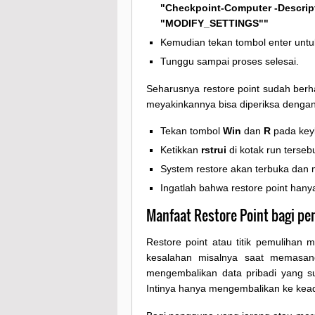
"Checkpoint-Computer -Descrip
"MODIFY_SETTINGS""
Kemudian tekan tombol enter untu
Tunggu sampai proses selesai.
Seharusnya restore point sudah berha
meyakinkannya bisa diperiksa dengan 
Tekan tombol
Win
dan
R
pada key
Ketikkan
rstrui
di kotak run tersebu
System restore akan terbuka dan m
Ingatlah bahwa restore point hany
Manfaat Restore Point bagi p
Restore point atau titik pemulihan 
kesalahan misalnya saat memasang 
mengembalikan data pribadi yang s
Intinya hanya mengembalikan ke kead