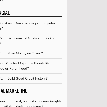
rk?
NCIAL
o I Avoid Overspending and Impulse
g?
n I Set Financial Goals and Stick to
?
an I Save Money on Taxes?
 I Plan for Major Life Events like
age or Parenthood?
an I Build Good Credit History?
TAL MARKETING
oes data analytics and customer insights
 digital marketing decisions?