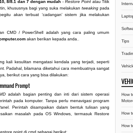
10, 8/8.1 dan 7 dengan mudah
-
Restore Point
atau Titik
Intern
utin, khususnya bagi yang suka melakukan
tweaking
pada
egitu akan terbuat ‘cadangan’ sistem jika melakukan
Lapto
Softw
an CMD / PowerShell adalah yang cara paling umum
omputer.com
akan berikan kepada anda..
Tips
Tradi
g kali kesulitan mengatasi kendala yang terjadi, seperti
Vehicl
nt. Padahal, bilamana diketahui cara membuatnya sangat
, berikut cara yang bisa dilakukan:
VEHI
Command Prompt
MD
adalah bagian penting dan inti dari sistem operasi
How t
Motor
rintah pada komputer. Tanpa perlu menavigasi program
 Panel. Perintah disampaikan dalam bentuk tulisan yang
How t
lesaikan masalah pada OS Windows, termasuk Restore
How to
tore point di cmd sebagai berikut: