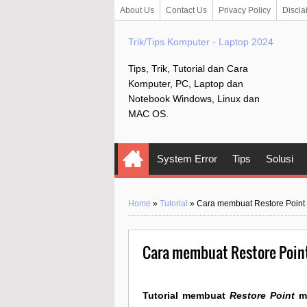
About Us
Contact Us
Privacy Policy
Discla
Trik/Tips Komputer - Laptop 2024
Tips, Trik, Tutorial dan Cara
Komputer, PC, Laptop dan
Notebook Windows, Linux dan
MAC OS.
System Error
Tips
Solusi
Home
»
Tutorial
»
Cara membuat Restore Point 
Cara membuat Restore Point 
Tutorial membuat
Restore Point
me