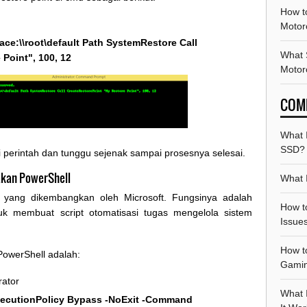
How t
Motor
ce:\\root\default Path SystemRestore Call
What 
Point", 100, 12
Motor
COM
What 
SSD?
 perintah dan tunggu sejenak sampai prosesnya selesai.
akan PowerShell
What I
yang dikembangkan oleh Microsoft. Fungsinya adalah
How t
uk membuat script otomatisasi tugas mengelola sistem
Issue
How t
PowerShell adalah:
Gami
rator
What 
xecutionPolicy Bypass -NoExit -Command