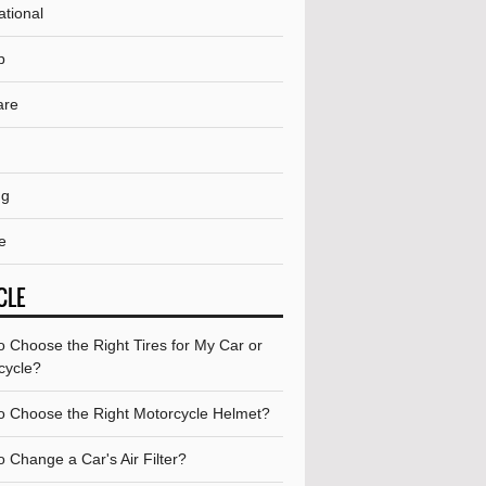
ational
p
are
ng
e
CLE
o Choose the Right Tires for My Car or
cycle?
o Choose the Right Motorcycle Helmet?
 Change a Car's Air Filter?