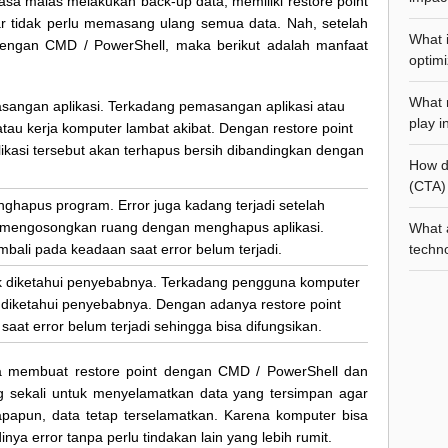
sa malas melakukan back-up data, memiliki restore point
ar tidak perlu memasang ulang semua data. Nah, setelah
What 
engan CMD / PowerShell, maka berikut adalah manfaat
optimi
What r
asangan aplikasi. Terkadang pemasangan aplikasi atau
play i
tau kerja komputer lambat akibat. Dengan restore point
likasi tersebut akan terhapus bersih dibandingkan dengan
How do
(CTA) 
ghapus program. Error juga kadang terjadi setelah
 mengosongkan ruang dengan menghapus aplikasi.
What 
techno
bali pada keadaan saat error belum terjadi.
k diketahui penyebabnya. Terkadang pengguna komputer
a diketahui penyebabnya. Dengan adanya restore point
aat error belum terjadi sehingga bisa difungsikan.
ra membuat restore point dengan CMD / PowerShell dan
ng sekali untuk menyelamatkan data yang tersimpan agar
apapun, data tetap terselamatkan. Karena komputer bisa
ya error tanpa perlu tindakan lain yang lebih rumit.