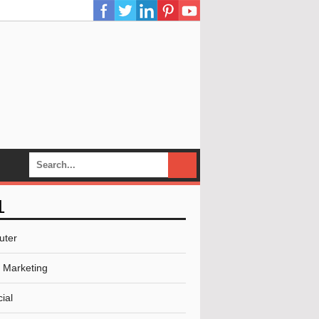
L
uter
l Marketing
ial