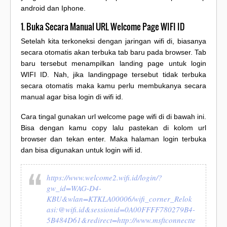
android dan Iphone.
1. Buka Secara Manual URL Welcome Page WIFI ID
Setelah kita terkoneksi dengan jaringan wifi di, biasanya
secara otomatis akan terbuka tab baru pada browser. Tab
baru tersebut menampilkan landing page untuk login
WIFI ID. Nah, jika landingpage tersebut tidak terbuka
secara otomatis maka kamu perlu membukanya secara
manual agar bisa login di wifi id.
Cara tingal gunakan url welcome page wifi di di bawah ini.
Bisa dengan kamu copy lalu pastekan di kolom url
browser dan tekan enter. Maka halaman login terbuka
dan bisa digunakan untuk login wifi id.
https://www.welcome2.wifi.id/login/?
gw_id=WAG-D4-
KBU&wlan=KTKLA00006/wifi_corner_Relok
asi:@wifi.id&sessionid=0A00FFFF780279B4-
5B484D61&redirect=http://www.msftconnectte