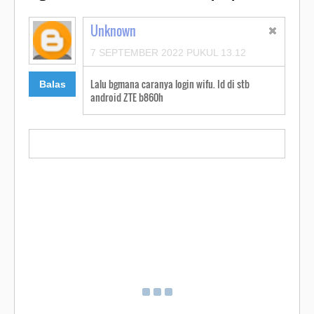
Unknown
7 SEPTEMBER 2022 PUKUL 13.12
Lalu bgmana caranya login wifu. Id di stb
Balas
android ZTE b860h